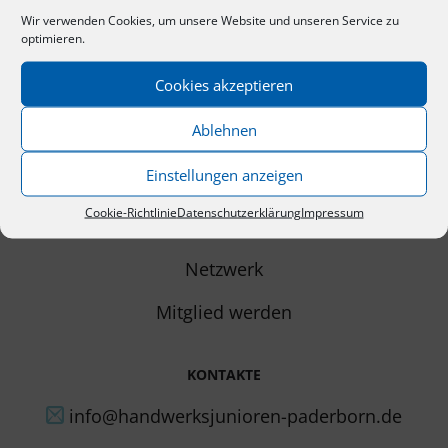
Wir verwenden Cookies, um unsere Website und unseren Service zu
optimieren.
Cookies akzeptieren
NAVIGATION
Ablehnen
Start
Einstellungen anzeigen
Die Junioren
Cookie-Richtlinie
Datenschutzerklärung
Impressum
Veranstaltungen
Netzwerk
Mitglied werden
KONTAKTE
info@handwerksjunioren-paderborn.de