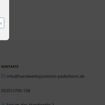
n
KONTAKTE
info@handwerksjunioren-paderborn.de
05251/700-158
Forum des Handwerks 1