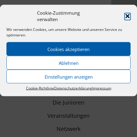
Cookie-Zustimmung
verwalten
Wir verwenden Cookies, um unsere Website und unseren Service zu
optimieren.
Cookies akzeptieren
Ablehnen
Einstellungen anzeigen
NAVIGATION
Cookie-Richtlinie
Datenschutzerklärung
Impressum
Start
Die Junioren
Veranstaltungen
Netzwerk